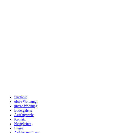
Startseite
obere Wohnung
untere Wohnung
Bildergalerie
Ausflugsziele
Kontakt
Neuigkeiten
Preise
Anfahrt und Lage