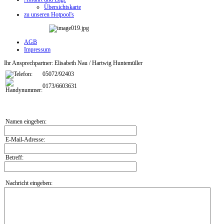
Übersichtskarte
zu unseren Hotpool's
AGB
Impressum
Ihr Ansprechpartner: Elisabeth Nau / Hartwig Huntemüller
05072/92403
0173/6603631
Namen eingeben:
E-Mail-Adresse:
Betreff:
Nachricht eingeben: